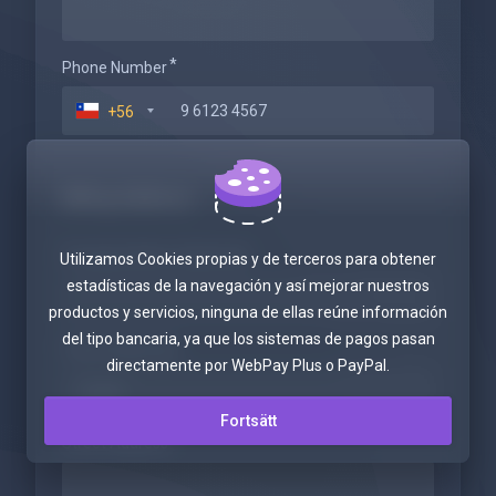
Phone Number
+56
Billing Address
Company Name (Optional)
Utilizamos Cookies propias y de terceros para obtener
estadísticas de la navegación y así mejorar nuestros
productos y servicios, ninguna de ellas reúne información
del tipo bancaria, ya que los sistemas de pagos pasan
Tax ID (Optional)
directamente por WebPay Plus o PayPal.
Fortsätt
Street Address