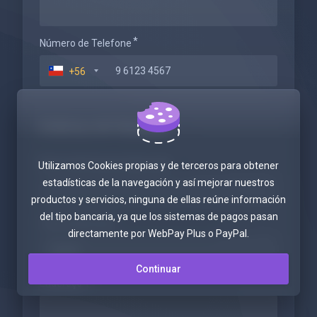
Número de Telefone
+56
Endereço de Faturação
Nome da Empresa (Opcional)
Utilizamos Cookies propias y de terceros para obtener
estadísticas de la navegación y así mejorar nuestros
productos y servicios, ninguna de ellas reúne información
del tipo bancaria, ya que los sistemas de pagos pasan
Tax ID (Opcional)
directamente por WebPay Plus o PayPal.
Continuar
Endereço 1