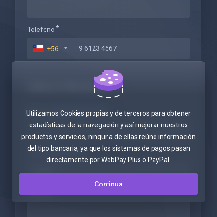
Telefono
+56
Indirizzo fatturazione
Nome azienda (Opzionale)
Utilizamos Cookies propias y de terceros para obtener
estadísticas de la navegación y así mejorar nuestros
productos y servicios, ninguna de ellas reúne información
del tipo bancaria, ya que los sistemas de pagos pasan
Tax ID (Opzionale)
directamente por WebPay Plus o PayPal.
Continua
Indirizzo