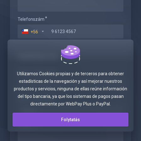
Telefonszám
+56
Számlázási Cím
Cégnév (Opcionális)
Utilizamos Cookies propias y de terceros para obtener
estadísticas de la navegación y así mejorar nuestros
productos y servicios, ninguna de ellas reúne información
del tipo bancaria, ya que los sistemas de pagos pasan
Adó ID (Opcionális)
directamente por WebPay Plus o PayPal.
Folytatás
Címsor 1